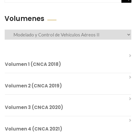
Busc
Volumenes
Volumenes
Volumen 1 (CNCA 2018)
Volumen 2 (CNCA 2019)
Comités del CNCA 2018
Volumen 3 (CNCA 2020)
Índice Temático
Comités del CNCA 2019
Volumen 4 (CNCA 2021)
Índice Temático
Mesa Directiva