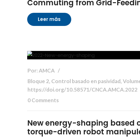
Commuting from Grid-Feedin
Leer más
Por: AMCA
Bloque 2, Control basado en pasividad, Volu
https://doi.org/10.58571/CNCA.AMCA.2022
0 Comments
New energy-shaping based con
torque-driven robot manipul