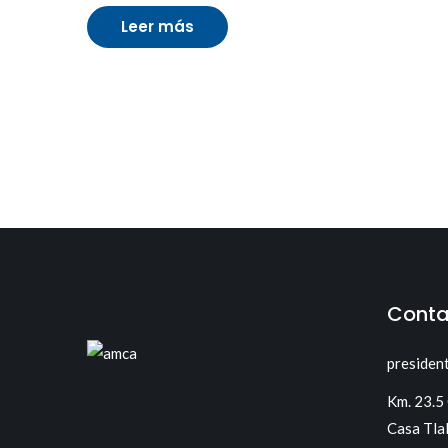
Leer más
Conta
presiden
Km. 23.5
Casa Tla