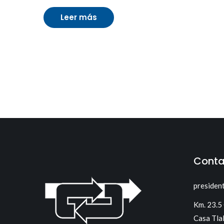
Leer más
Conta
presiden
Km. 23.5
Casa Tla