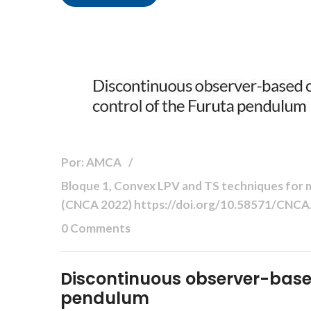
Por: AMCA
Bloque 1, Convex LPV and TS techniques for mo
(CNCA 2022) https://doi.org/10.58571/CNC
0 Comments
Discontinuous observer-based
pendulum