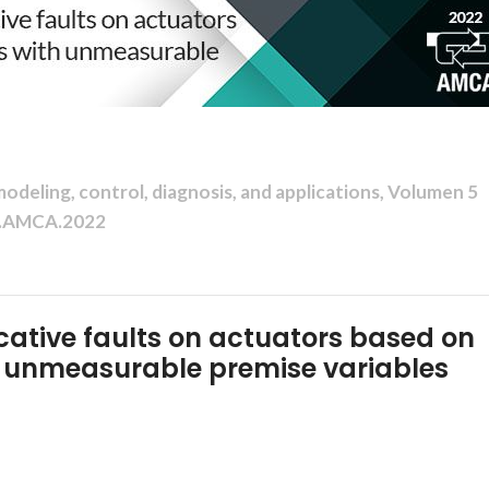
deling, control, diagnosis, and applications, Volumen 5
A.AMCA.2022
cative faults on actuators based on
 unmeasurable premise variables