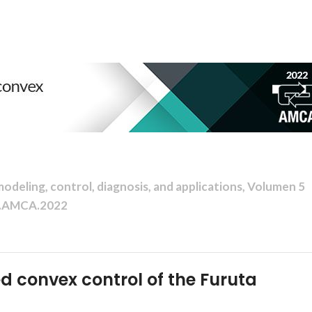
deling, control, diagnosis, and applications, Volumen 5
A.AMCA.2022
 convex control of the Furuta