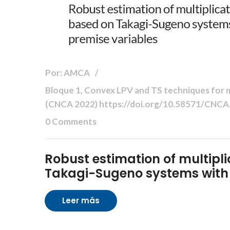
Por: AMCA
Bloque 1, Convex LPV and TS techniques for mo
(CNCA 2022) https://doi.org/10.58571/CNC
0 Comments
Robust estimation of multipli
Takagi-Sugeno systems with
Leer más