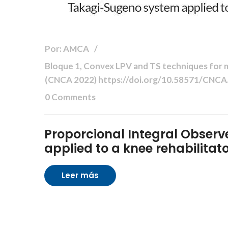
Por: AMCA
Bloque 1, Convex LPV and TS techniques for mo
(CNCA 2022) https://doi.org/10.58571/CNC
0 Comments
Proporcional Integral Obser
applied to a knee rehabilitat
Leer más