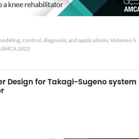
deling, control, diagnosis, and applications, Volumen 5
A.AMCA.2022
ver Design for Takagi-Sugeno system
or