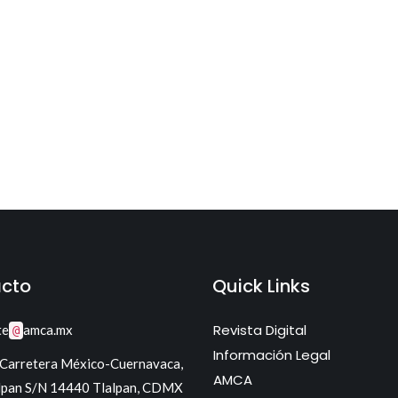
cto
Quick Links
Revista Digital
te
amca.mx
@
Información Legal
 Carretera México-Cuernavaca,
AMCA
lpan S/N 14440 Tlalpan, CDMX