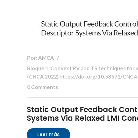
Por: AMCA
Bloque 1, Convex LPV and TS techniques for mo
(CNCA 2022) https://doi.org/10.58571/CNC
0 Comments
Static Output Feedback Contro
Systems Via Relaxed LMI Con
Leer más