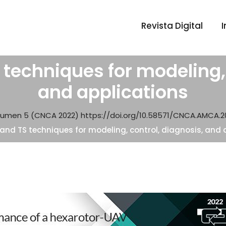
Revista Digital
techniques for modeling, 
and applications
lumen 5 (CNCA 2022) https://doi.org/10.58571/CNCA.AMCA.2
and TS techniques for modeling, control, diagnosis, and 