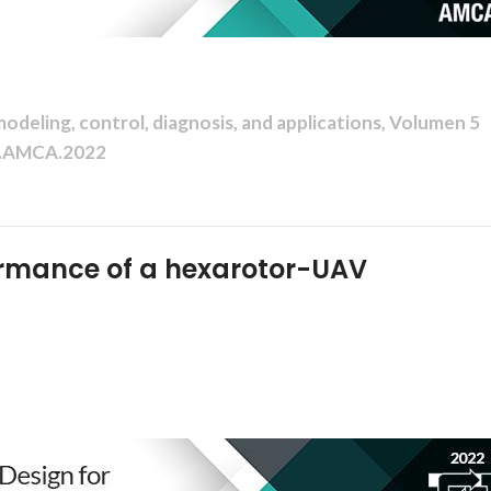
deling, control, diagnosis, and applications, Volumen 5
A.AMCA.2022
ormance of a hexarotor-UAV