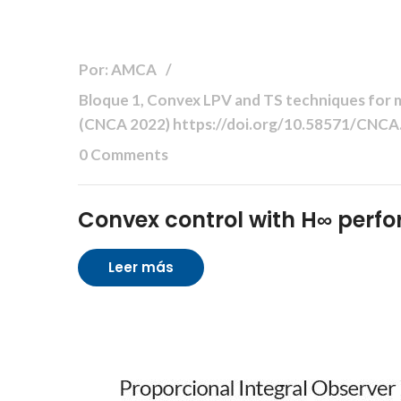
Por: AMCA
Bloque 1, Convex LPV and TS techniques for mo
(CNCA 2022) https://doi.org/10.58571/CNC
0 Comments
Convex control with H∞ perf
Leer más