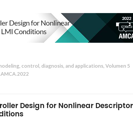
deling, control, diagnosis, and applications, Volumen 5
A.AMCA.2022
ller Design for Nonlinear Descriptor
ditions