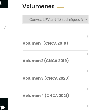
Volumenes
Volumenes
Volumen 1 (CNCA 2018)
Volumen 2 (CNCA 2019)
Comités del CNCA 2018
Volumen 3 (CNCA 2020)
Índice Temático
Comités del CNCA 2019
Volumen 4 (CNCA 2021)
Índice Temático
Mesa Directiva
Control de Sistemas Lineales