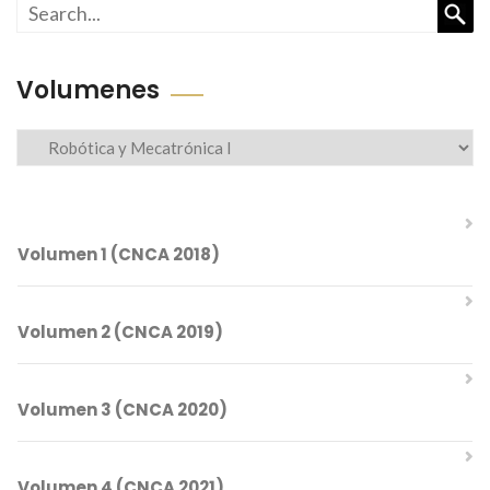
Busc
Volumenes
Volumenes
Volumen 1 (CNCA 2018)
Volumen 2 (CNCA 2019)
Comités del CNCA 2018
Volumen 3 (CNCA 2020)
Índice Temático
Comités del CNCA 2019
Volumen 4 (CNCA 2021)
Índice Temático
Mesa Directiva