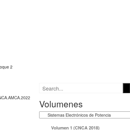
ncia
loque 2
B
1/CNCA.AMCA.2022
Volumenes
Volumenes
Volumen 1 (CNCA 2018)