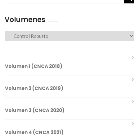
Busc
Volumenes
Volumenes
Volumen 1 (CNCA 2018)
Volumen 2 (CNCA 2019)
Comités del CNCA 2018
Volumen 3 (CNCA 2020)
Índice Temático
Comités del CNCA 2019
Volumen 4 (CNCA 2021)
Índice Temático
Mesa Directiva