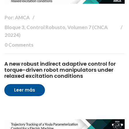
Por: AMCA
Bloque 3, Control Robusto, Volumen 7 (CNCA
20224)
0 Comments
A new robust indirect adaptive control for
torque-driven robot manipulators under
relaxed excitation conditions
Leer más