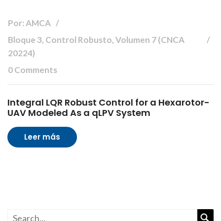
Por: AMCA
Bloque 3, Control Robusto, Volumen 7 (CNCA
20224)
0 Comments
Integral LQR Robust Control for a Hexarotor-
UAV Modeled As a qLPV System
Leer más