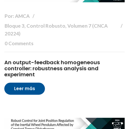
Por: AMCA
Bloque 3, Control Robusto, Volumen 7 (CNCA
20224)
0 Comments
An output-feedback homogeneous
controller: robustness analysis and
experiment
Leer más