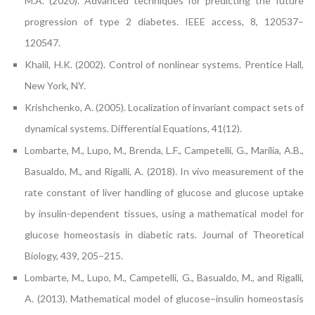
M.A. (2020). Advanced techniques for predicting the future
progression of type 2 diabetes. IEEE access, 8, 120537–
120547.
Khalil, H.K. (2002). Control of nonlinear systems. Prentice Hall,
New York, NY.
Krishchenko, A. (2005). Localization of invariant compact sets of
dynamical systems. Differential Equations, 41(12).
Lombarte, M., Lupo, M., Brenda, L.F., Campetelli, G., Marilia, A.B.,
Basualdo, M., and Rigalli, A. (2018). In vivo measurement of the
rate constant of liver handling of glucose and glucose uptake
by insulin-dependent tissues, using a mathematical model for
glucose homeostasis in diabetic rats. Journal of Theoretical
Biology, 439, 205–215.
Lombarte, M., Lupo, M., Campetelli, G., Basualdo, M., and Rigalli,
A. (2013). Mathematical model of glucose–insulin homeostasis