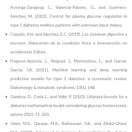
Astorga-Zaragoza, C., Valencia-Palomo, G., and Guerrero-
Sánchez, M. (2022). Control for plasma glucose regulation in
type 1 diabetes mellitus patients with unknown input delays.
Copado, A.H. and Sánchez, E.C. (2019). Los sistemas digestivo y
excretor (Valoración de la condición física e intervención en
accidentes). Editex.
Fregoso-Aparicio, L., Noguez, J., Montesinos, L., and García-
García, J.A. (2021). Machine learning and deep learning
predictive models for type 2 diabetes: a systematic review.
Diabetology & metabolic syndrome, 13(1), 148.
Gamboa, D., Coria, L., and Valle, P. (2022). Ultimate bounds for a
diabetes mathematical model considering glucose homeostasis.
axioms 2022, 11, 320.
Islam, M.S., Qaraqe, M.K., Belhaouari, S.B., and Abdul-Ghani,