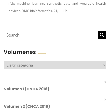
risk: machine learning, synthetic data and wearable health
devices. BMC bioinformatics, 21, 1–19.
Busc
Volumenes
Volumenes
Volumen 1 (CNCA 2018)
Volumen 2 (CNCA 2019)
Comités del CNCA 2018