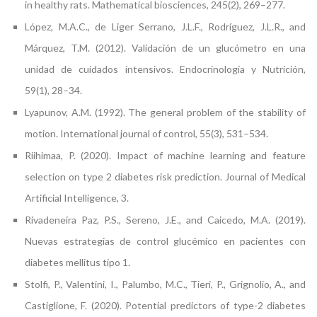
in healthy rats. Mathematical biosciences, 245(2), 269–277.
López, M.A.C., de Liger Serrano, J.L.F., Rodríguez, J.L.R., and
Márquez, T.M. (2012). Validación de un glucómetro en una
unidad de cuidados intensivos. Endocrinología y Nutrición,
59(1), 28–34.
Lyapunov, A.M. (1992). The general problem of the stability of
motion. International journal of control, 55(3), 531–534.
Riihimaa, P. (2020). Impact of machine learning and feature
selection on type 2 diabetes risk prediction. Journal of Medical
Artificial Intelligence, 3.
Rivadeneira Paz, P.S., Sereno, J.E., and Caicedo, M.A. (2019).
Nuevas estrategias de control glucémico en pacientes con
diabetes mellitus tipo 1.
Stolfi, P., Valentini, I., Palumbo, M.C., Tieri, P., Grignolio, A., and
Castiglione, F. (2020). Potential predictors of type-2 diabetes