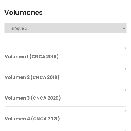
Volumenes
Volumenes
Volumen 1 (CNCA 2018)
Volumen 2 (CNCA 2019)
Comités del CNCA 2018
Volumen 3 (CNCA 2020)
Índice Temático
Comités del CNCA 2019
Volumen 4 (CNCA 2021)
Índice Temático
Mesa Directiva
Control de Sistemas Lineales