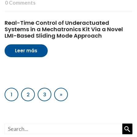
0 Comments
Real-Time Control of Underactuated
Systems in a Mechatronics Kit Via a Novel
LMI-Based Sliding Mode Approach
Leer más
1
2
3
»
Busc